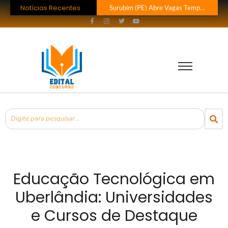
Notícias Recentes
Surubim (PE) Abre Vagas Temporárias na Assistência Social
Concurso CREF 11 MS: Edital com 200 Vagas Lançado!
Concurso Monte Carlo SC: Salários até R$ 25.760 te Esperam!
Concurso Petrobras 2026: Mil Vagas e Edital em Breve!
EsPCEx 2026/2027: 440 Vagas para Oficiais do Exército
Concurso Tabapuã (SP) 2026: Edital Abre 23 Vagas com Salários de Até
Processo Seletivo Prefeitura de Rolim de Moura (RO): 11 Vagas para Téc
Prefeitura Bom Jesus do Oeste (SC) Lança Pregão para Concurso
Processo Seletivo Prefeitura Rio Novo do Sul (ES): Vaga de Operador…
Processo Seletivo Prefeitura de Eldorado (MS): 4 Vagas para Trabalhador Braçal com Salário de R$ 1,6 Mil!
Educação Tecnológica em
Uberlândia: Universidades
e Cursos de Destaque