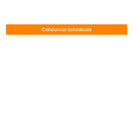
10/05/2026
Concursos Estaduais
Processo Seletivo Professor Educação Física
em Palmeira/PR: Salário de R$ 4,6 mil
14/11/2025
Concurso PC-AL 2026: Autorizado! 300
Vagas para Agente e Escrivão
14/11/2025