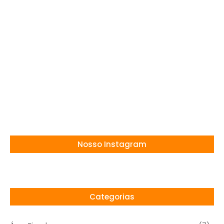
Processo Seletivo Câmara de São Joaquim
SC: Vagas de até R$ 9,4 mil
13/11/2025
Concurso Cachoeirinha PE: Vagas para
professor, até R$ 4,8 mil!
11/11/2025
Nosso Instagram
Categorias