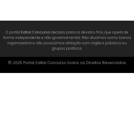
O portal
Edital Concurso
declara, para os devidos fins, que opera de
forma independente e não governamental. Não atuamos como banca
organizadora e não possuímos afiliação com órgãos públicos ou
grupos políticos.
© 2025 Portal Edital Concurso todos os Direitos Reservados