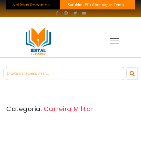
Notícias Recentes
Surubim (PE) Abre Vagas Temporárias na Assistência Social
Concurso CREF 11 MS: Edital com 200 Vagas Lançado!
Concurso Monte Carlo SC: Salários até R$ 25.760 te Esperam!
Concurso Petrobras 2026: Mil Vagas e Edital em Breve!
EsPCEx 2026/2027: 440 Vagas para Oficiais do Exército
Concurso Tabapuã (SP) 2026: Edital Abre 23 Vagas com Salários de Até
Processo Seletivo Prefeitura de Rolim de Moura (RO): 11 Vagas para Téc
Prefeitura Bom Jesus do Oeste (SC) Lança Pregão para Concurso
Processo Seletivo Prefeitura Rio Novo do Sul (ES): Vaga de Operador…
Processo Seletivo Prefeitura de Eldorado (MS): 4 Vagas para Trabalhador Braçal com Salário de R$ 1,6 Mil!
Categoria:
Carreira Militar
Carreira Militar