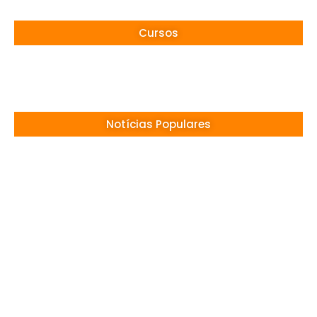
Cursos
Notícias Populares
Surubim (PE) Abre Vagas Temporárias na
Assistência Social
13/05/2026
Concurso CREF 11 MS: Edital com 200 Vagas
Lançado!
13/05/2026