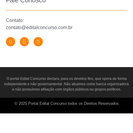
Fale Conosco
Contato:
contato@editalconcurso.com.br
O portal
Edital Concurso
declara, para os devidos fins, que opera de forma
independente e não governamental. Não atuamos como banca organizadora
e não possuímos afiliação com órgãos públicos ou grupos políticos.
© 2025 Portal Edital Concurso todos os Direitos Reservados