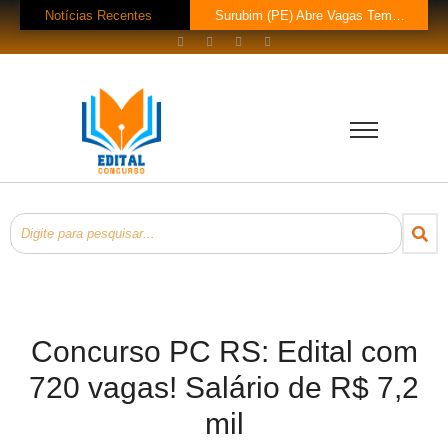
Notícias Recentes
Surubim (PE) Abre Vagas Temporárias na Assistência Social
Concurso CREF 11 MS: Edital com 200 Vagas Lançado!
Concurso Monte Carlo SC: Salários até R$ 25.760 te Esperam!
Concurso Petrobras 2026: Mil Vagas e Edital em Breve!
EsPCEx 2026/2027: 440 Vagas para Oficiais do Exército
Concurso Tabapuã (SP) 2026: Edital Abre 23 Vagas com Salários de Até
Processo Seletivo Prefeitura de Rolim de Moura (RO): 11 Vagas para Téc
Prefeitura Bom Jesus do Oeste (SC) Lança Pregão para Concurso
Processo Seletivo Prefeitura Rio Novo do Sul (ES): Vaga de Operador…
Processo Seletivo Prefeitura de Eldorado (MS): 4 Vagas para Trabalhador Braçal com Salário de R$ 1,6 Mil!
Concurso PC RS: Edital com
720 vagas! Salário de R$ 7,2
mil