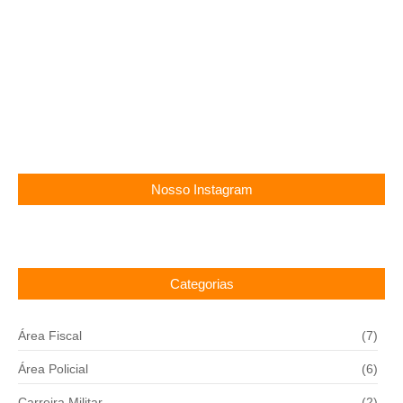
Concurso Cachoeirinha PE: Vagas para professor,
até R$ 4,8 mil!
11/11/2025
Nosso Instagram
Categorias
Área Fiscal
(7)
Área Policial
(6)
Carreira Militar
(2)