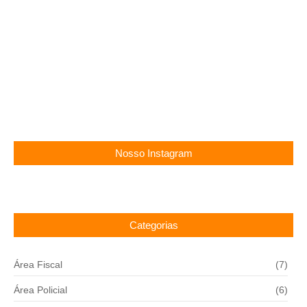
13/11/2025
Concurso Cachoeirinha PE: Vagas para professor,
até R$ 4,8 mil!
11/11/2025
Nosso Instagram
Categorias
Área Fiscal
(7)
Área Policial
(6)