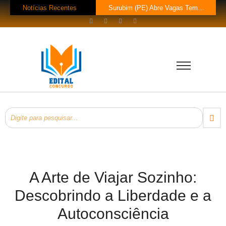
Notícias Recentes
Surubim (PE) Abre Vagas Temporárias na Assistência Social
Concurso CREF 11 MS: Edital com 200 Vagas Lançado!
Concurso Monte Carlo SC: Salários até R$ 25.760 te Esperam!
Concurso Petrobras 2026: Mil Vagas e Edital em Breve!
EsPCEx 2026/2027: 440 Vagas para Oficiais do Exército
Concurso Tabapuã (SP) 2026: Edital Abre 23 Vagas com Salários de Até
Processo Seletivo Prefeitura de Rolim de Moura (RO): 11 Vagas para Téc
Prefeitura Bom Jesus do Oeste (SC) Lança Pregão para Concurso
Processo Seletivo Prefeitura Rio Novo do Sul (ES): Vaga de Operador…
Processo Seletivo Prefeitura de Eldorado (MS): 4 Vagas para Trabalhador Braçal com Salário de R$ 1,6 Mil!
A Arte de Viajar Sozinho:
Descobrindo a Liberdade e a
Autoconsciência