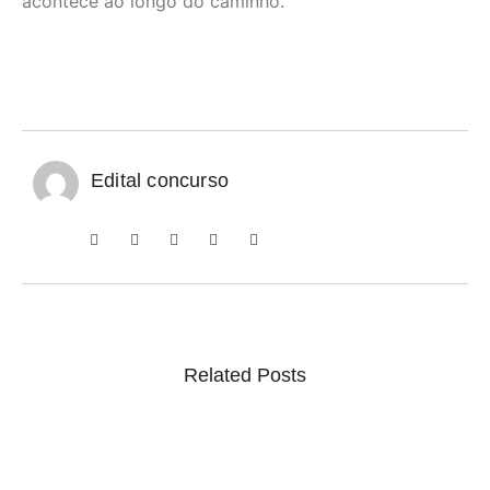
acontece ao longo do caminho.
Edital concurso
Related Posts
Concurso Monte Carlo SC: Salários até R$ 25.760