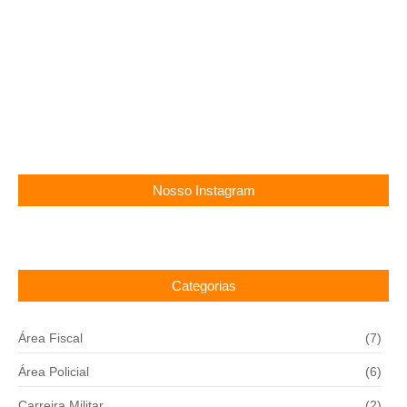
Concurso Cachoeirinha PE: Vagas para professor,
até R$ 4,8 mil!
11/11/2025
Nosso Instagram
Categorias
Área Fiscal
(7)
Área Policial
(6)
Carreira Militar
(2)