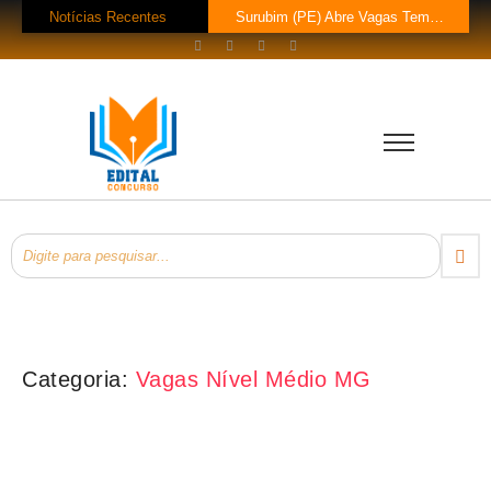
Notícias Recentes
Surubim (PE) Abre Vagas Temporárias na Assistência Social
Concurso CREF 11 MS: Edital com 200 Vagas Lançado!
Concurso Monte Carlo SC: Salários até R$ 25.760 te Esperam!
Concurso Petrobras 2026: Mil Vagas e Edital em Breve!
EsPCEx 2026/2027: 440 Vagas para Oficiais do Exército
Concurso Tabapuã (SP) 2026: Edital Abre 23 Vagas com Salários de Até
Processo Seletivo Prefeitura de Rolim de Moura (RO): 11 Vagas para Téc
Prefeitura Bom Jesus do Oeste (SC) Lança Pregão para Concurso
Processo Seletivo Prefeitura Rio Novo do Sul (ES): Vaga de Operador…
Processo Seletivo Prefeitura de Eldorado (MS): 4 Vagas para Trabalhador Braçal com Salário de R$ 1,6 Mil!
Categoria:
Vagas Nível Médio MG