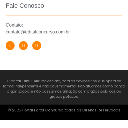
Fale Conosco
Contato:
contato@editalconcurso.com.br
O portal
declara, para os devidos fins, que opera de
Edital Concurso
forma independente e não governamental. Não atuamos como banca
organizadora e não possuímos afiliação com órgãos públicos ou
grupos políticos.
© 2025 Portal Edital Concurso todos os Direitos Reservados