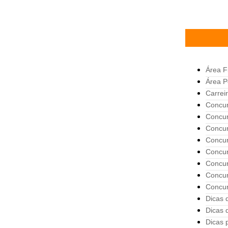
Área F
Área Po
Carreir
Concur
Concur
Concur
Concur
Concur
Concur
Concur
Concu
Dicas 
Dicas 
Dicas 