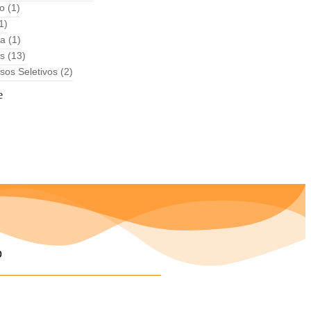
to
(1)
1)
ha
(1)
as
(13)
sos Seletivos
(2)
e
o