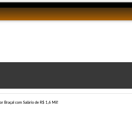
é
éc
or Braçal com Salário de R$ 1,6 Mil!