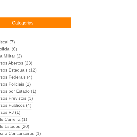
Categorias
iscal
(7)
licial
(6)
a Militar
(2)
sos Abertos
(23)
sos Estaduais
(12)
sos Federais
(4)
sos Policiais
(1)
sos por Estado
(1)
sos Previstos
(3)
sos Públicos
(4)
rsos RJ
(1)
de Carreira
(1)
de Estudos
(20)
para Concurseiros
(1)