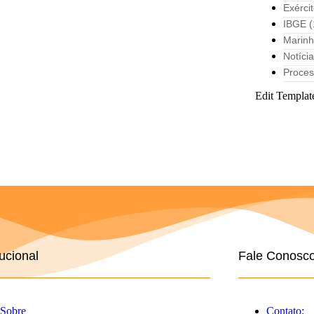
Exérci
IBGE
(
Marin
Notíci
Proces
Edit Templat
tucional
Fale Conosc
Sobre
Contato: