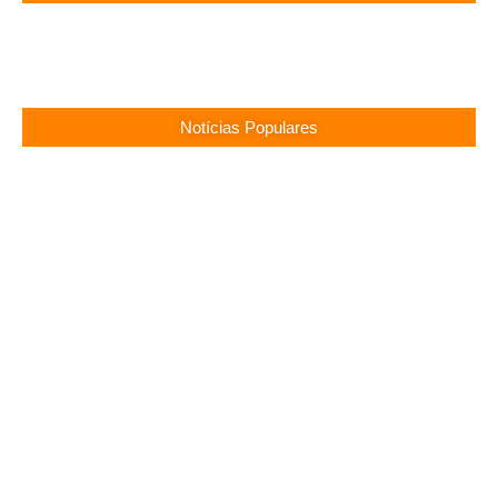
Notícias Populares
Surubim (PE) Abre Vagas Temporárias na
Assistência Social
13/05/2026
Concurso CREF 11 MS: Edital com 200 Vagas
Lançado!
13/05/2026
Concurso Monte Carlo SC: Salários até R$ 25.760
te Esperam!
13/05/2026