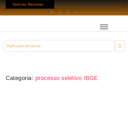
Notícias Recentes
Surubim (PE) Abre Vagas Temporárias na Assistência Social
Concurso CREF 11 MS: Edital com 200 Vagas Lançado!
Concurso Monte Carlo SC: Salários até R$ 25.760 te Esperam!
Concurso Petrobras 2026: Mil Vagas e Edital em Breve!
EsPCEx 2026/2027: 440 Vagas para Oficiais do Exército
Concurso Tabapuã (SP) 2026: Edital Abre 23 Vagas com Salários de Até
Processo Seletivo Prefeitura de Rolim de Moura (RO): 11 Vagas para Téc
Prefeitura Bom Jesus do Oeste (SC) Lança Pregão para Concurso
Processo Seletivo Prefeitura Rio Novo do Sul (ES): Vaga de Operador…
Processo Seletivo Prefeitura de Eldorado (MS): 4 Vagas para Trabalhador Braçal com Salário de R$ 1,6 Mil!
Categoria:
processo seletivo IBGE
Concursos Abertos
,
IBGE
Concurso IBGE 2025: Edital Aberto com 9.590