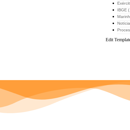
Exérci
IBGE
(
Marin
Notíci
Proces
Edit Templat