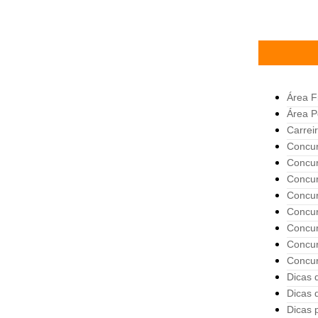
Área F
Área Po
Carreir
Concur
Concur
Concur
Concur
Concur
Concur
Concur
Concu
Dicas 
Dicas 
Dicas 