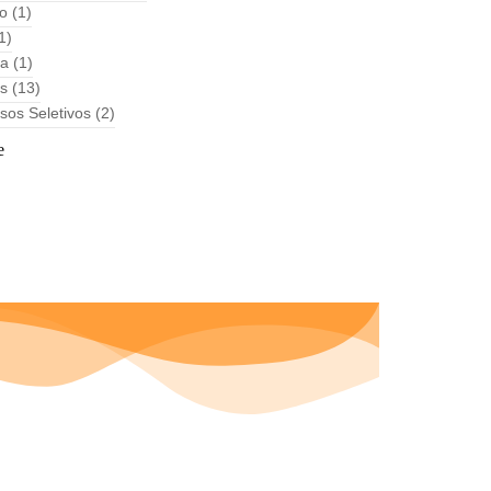
to
(1)
1)
ha
(1)
as
(13)
sos Seletivos
(2)
e