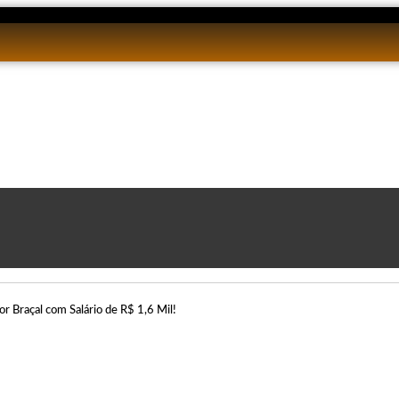
é
éc
or Braçal com Salário de R$ 1,6 Mil!