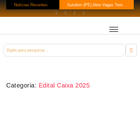
Notícias Recentes
Surubim (PE) Abre Vagas Temporárias na Assistência Social
Concurso CREF 11 MS: Edital com 200 Vagas Lançado!
Concurso Monte Carlo SC: Salários até R$ 25.760 te Esperam!
Concurso Petrobras 2026: Mil Vagas e Edital em Breve!
EsPCEx 2026/2027: 440 Vagas para Oficiais do Exército
Concurso Tabapuã (SP) 2026: Edital Abre 23 Vagas com Salários de Até
Processo Seletivo Prefeitura de Rolim de Moura (RO): 11 Vagas para Téc
Prefeitura Bom Jesus do Oeste (SC) Lança Pregão para Concurso
Processo Seletivo Prefeitura Rio Novo do Sul (ES): Vaga de Operador…
Processo Seletivo Prefeitura de Eldorado (MS): 4 Vagas para Trabalhador Braçal com Salário de R$ 1,6 Mil!
Categoria:
Edital Caixa 2025
Concursos Abertos
Concurso Caixa 2025: Edital Publicado! Salários