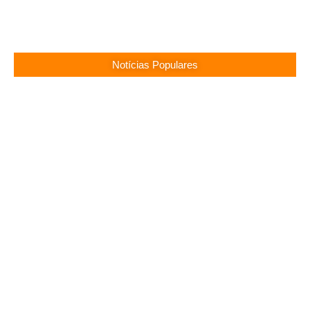
Notícias Populares
Surubim (PE) Abre Vagas Temporárias na
Assistência Social
13/05/2026
Concurso CREF 11 MS: Edital com 200 Vagas
Lançado!
13/05/2026
Concurso Monte Carlo SC: Salários até R$ 25.760
te Esperam!
13/05/2026