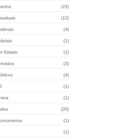
bertos
(23)
staduais
(12)
ederais
(4)
liciais
(1)
or Estado
(1)
evistos
(3)
blicos
(4)
J
(1)
reira
(1)
udos
(20)
oncurseiros
(1)
(1)