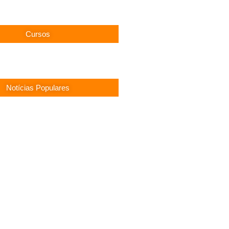
Cursos
Notícias Populares
) Abre Vagas Temporárias na
Social
EF 11 MS: Edital com 200 Vagas
nte Carlo SC: Salários até R$
speram!