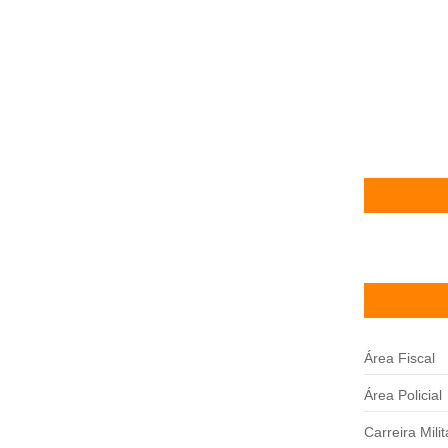
Processo Se
Vagas de até
13/11/2025
Concurso Ca
professor, at
11/11/2025
Área Fiscal
Área Policial
Carreira Milit