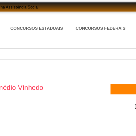
na Assistência Social
0 Vagas Lançado!
até R$ 25.760 te Esperam!
e Edital em Breve!
CONCURSOS ESTADUAIS
CONCURSOS FEDERAIS
ciais do Exército
bre 23 Vagas com Salários de Até
m de Moura (RO): 11 Vagas para Téc
Lança Pregão para Concurso
o do Sul (ES): Vaga de Operador…
ado (MS): 4 Vagas para Trabalhador Braçal com Salário de R$ 1,6 Mil!
médio Vinhedo
agas Abertas com Salários de até