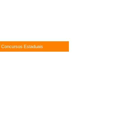
robras 2026: Mil Vagas e Edital
Concursos Estaduais
etivo Professor Educação Física
PR: Salário de R$ 4,6 mil
-AL 2026: Autorizado! 300 Vagas
e Escrivão