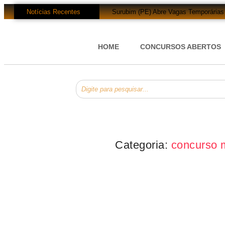
Notícias Recentes
Surubim (PE) Abre Vagas Temporárias 
Concurso CREF 11 MS: Edital com 20
Concurso Monte Carlo SC: Salários 
Concurso Petrobras 2026: Mil Vagas 
HOME
CONCURSOS ABERTOS
EsPCEx 2026/2027: 440 Vagas para Ofi
Concurso Tabapuã (SP) 2026: Edital A
Processo Seletivo Prefeitura de Roli
Prefeitura Bom Jesus do Oeste (SC) 
Processo Seletivo Prefeitura Rio Nov
Processo Seletivo Prefeitura de Eldor
Categoria:
concurso 
Dicas de Estudos
Concurso Prefeitura de Vinhedo (SP): 76 V
R$ 6,5 Mil e Benefícios!