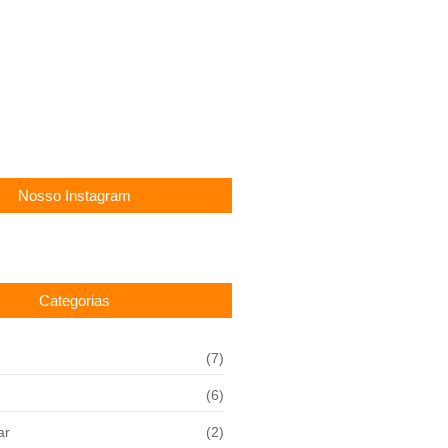
letivo Câmara de São Joaquim SC:
 R$ 9,4 mil
choeirinha PE: Vagas para
é R$ 4,8 mil!
Nosso Instagram
Categorias
(7)
(6)
ar
(2)