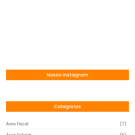
SC: Vagas de até R$ 9,4 mil
13/11/2025
Concurso Cachoeirinha PE: Vagas para
professor, até R$ 4,8 mil!
11/11/2025
Nosso Instagram
Categorias
Área Fiscal
(7)