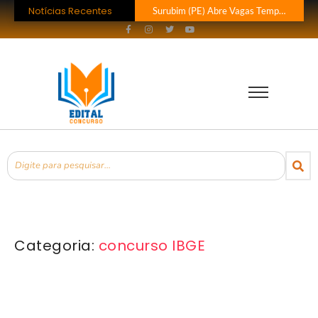
Notícias Recentes
Surubim (PE) Abre Vagas Temporárias na Assistência Social
Concurso CREF 11 MS: Edital com 200 Vagas Lançado!
Concurso Monte Carlo SC: Salários até R$ 25.760 te Esperam!
Concurso Petrobras 2026: Mil Vagas e Edital em Breve!
EsPCEx 2026/2027: 440 Vagas para Oficiais do Exército
Concurso Tabapuã (SP) 2026: Edital Abre 23 Vagas com Salários de Até
Processo Seletivo Prefeitura de Rolim de Moura (RO): 11 Vagas para Téc
Prefeitura Bom Jesus do Oeste (SC) Lança Pregão para Concurso
Processo Seletivo Prefeitura Rio Novo do Sul (ES): Vaga de Operador…
Processo Seletivo Prefeitura de Eldorado (MS): 4 Vagas para Trabalhador Braçal com Salário de R$ 1,6 Mil!
Categoria:
concurso IBGE