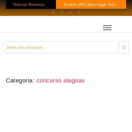
Notícias Recentes
Surubim (PE) Abre Vagas Temporárias na Assistência Social
Concurso CREF 11 MS: Edital com 200 Vagas Lançado!
Concurso Monte Carlo SC: Salários até R$ 25.760 te Esperam!
Concurso Petrobras 2026: Mil Vagas e Edital em Breve!
EsPCEx 2026/2027: 440 Vagas para Oficiais do Exército
Concurso Tabapuã (SP) 2026: Edital Abre 23 Vagas com Salários de Até
Processo Seletivo Prefeitura de Rolim de Moura (RO): 11 Vagas para Téc
Prefeitura Bom Jesus do Oeste (SC) Lança Pregão para Concurso
Processo Seletivo Prefeitura Rio Novo do Sul (ES): Vaga de Operador…
Processo Seletivo Prefeitura de Eldorado (MS): 4 Vagas para Trabalhador Braçal com Salário de R$ 1,6 Mil!
Categoria:
concurso alagoas
Concursos Estaduais
,
Concursos Policiais
,
Notícias
Concurso PC-AL 2026: Autorizado! 300 Vagas