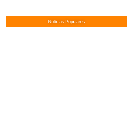
Notícias Populares
Surubim (PE) Abre Vagas Temporárias na
Assistência Social
13/05/2026
Concurso CREF 11 MS: Edital com 200 Vagas
Lançado!
13/05/2026
Concurso Monte Carlo SC: Salários até R$ 25.760
te Esperam!
13/05/2026