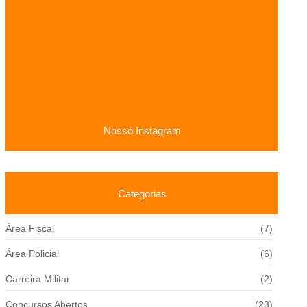
Processo Seletivo Câmara de São Joaquim SC: Vagas de
até R$ 9,4 mil
13/11/2025
Concurso Cachoeirinha PE: Vagas para professor, até R$
4,8 mil!
11/11/2025
Nosso Instagram
Categorias
Área Fiscal
(7)
Área Policial
(6)
Carreira Militar
(2)
Concursos Abertos
(23)