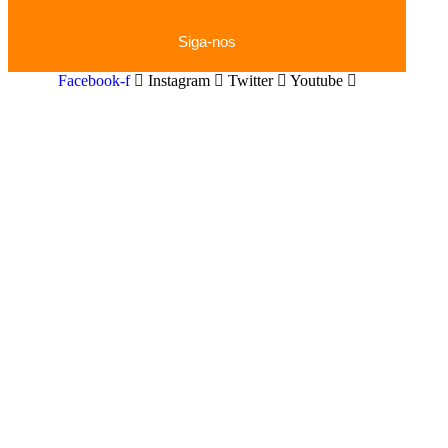
Preparar-se para um concurso público é, sem dúvida, um dos cami
carreira sólida no serviço público. E se eu te disser que uma porta d
Siga-nos
Facebook-f
Instagram
Twitter
Youtube