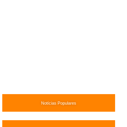
Notícias Populares
Surubim (PE) Abre Vagas Temporárias na Assistência Social
13/05/2026